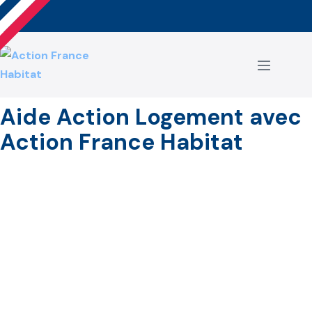
Aller
au
contenu
basculer
le
menu
Aide Action Logement avec
Action France Habitat