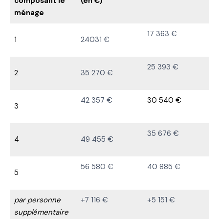
composant le
(en €)
ménage
17 363 €
1
24031 €
25 393 €
2
35 270 €
42 357 €
30 540 €
3
35 676 €
4
49 455 €
56 580 €
40 885 €
5
par personne
+7 116 €
+5 151 €
supplémentaire