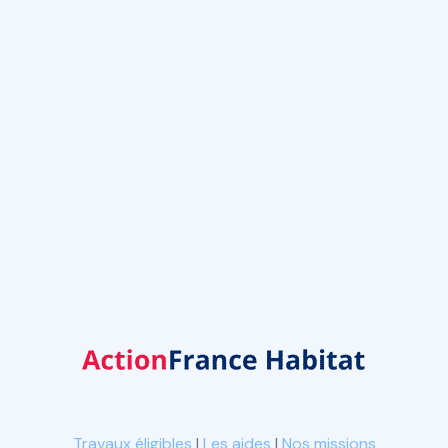
Vous souhaitez rénover avec MaPrimeRénov ?
Remplissez en 30 seconde le formulaire, un conseiller vous
rappel et vous accompagne tout au long de votre projet
gratuitement et sans engagement !
Je suis prêt →
Travaux éligibles
|
Les aides
|
Nos missions