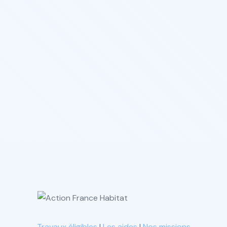
Gagnez du temps, faites votre demande de
Subvention en Ligne.
Je créer mon Compte
Travaux éligibles
|
Les aides
|
Nos missions