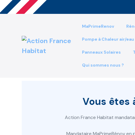
Aller
au
contenu
MaPrimeRenov
Rén
Pompe à Chaleur air/eau
Panneaux Solaires
Qui sommes nous ?
Vous êtes 
Action France Habitat mandat
Mandataire MaPrimeRénov en pas