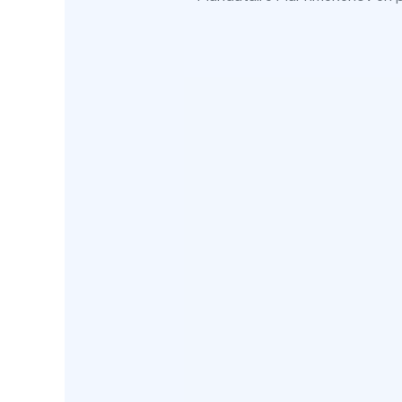
Pour ob
aide fina
est néc
recourir
profess
Reconn