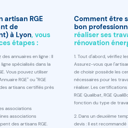
n artisan RGE
Comment être s
nt de
bon professionn
t) à Lyon
, vous
réaliser ses tra
ces étapes :
rénovation éner
ez des annuaires en ligne : Il
1. Tout d'abord, vérifiez le
ligne spécialisés dans la
Assurez-vous que l'artis
E. Vous pouvez utiliser
de choisir possède les ce
Annuaire RGE" ou "RGE
nécessaires pour les tra
des artisans certifiés près
réaliser. Les certification
RGE Qualibat, RGE QualiBo
fonction du type de trava
es associations
aines associations
2. Dans un deuxième temp
upent des artisans RGE.
devis : Il est recommandé 