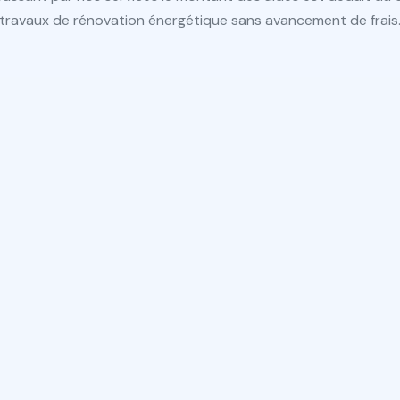
travaux de rénovation énergétique sans avancement de frais
tenir une
ncière, il
essaire de
 à un
ionnel
u Garant de