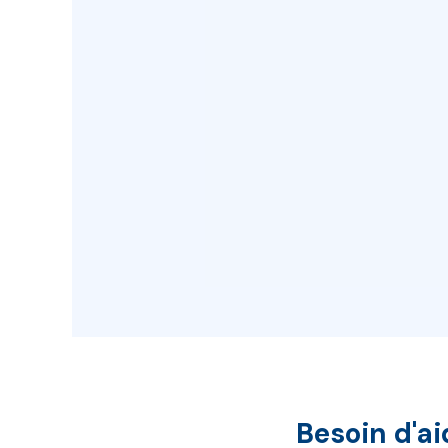
l'Envir
(RGE).
Je trouve 
Besoin d'ai