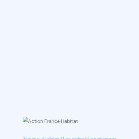
Travaux éligibles
|
Les aides
|
Nos missions