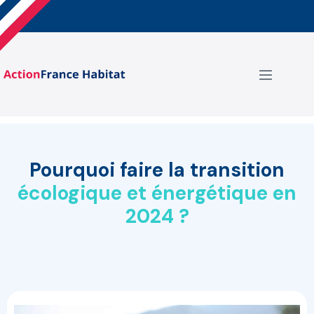
Aller
au
contenu
basculer
le
menu
Pourquoi faire la transition
écologique et énergétique en
2024
?